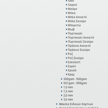
Λαδί
Λαχανί
Μαύρο
Μόκα
Μπλε Ανοικτό
Μπλε Σκούρο
Μπορντώ
Μωβ
Πορτοκαλί
Πορτοκαλί Ανοικτό
Πορτοκαλί Σκούρο
Πράσινο Ανοικτό
Πράσινο Σκούρο
Ροζ
Ροζ Σκούρο
Σοκολατί
Σομόν
Χρυσό
Κρεμ
300gsm - 500gsm
501gsm - 999gsm
1,0 mm
1,5 mm
2,0 mm
3,0 mm
Φάκελα Ειδικών Χαρτιών