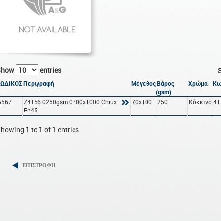
Show
entries
S
ΚΩΔΙΚΟΣ
Περιγραφή
Μέγεθος
Βάρος
Χρώμα
Κω
(gsm)
5567
Z4156 0250gsm 0700x1000 Chrux
70x100
250
Κόκκινο
41
En45
howing 1 to 1 of 1 entries
ΕΠΙΣΤΡΟΦΗ