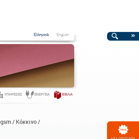
Ελληνικά
English
ΥΠΗΡΕΣΊΕΣ
ΕΝΈΡΓΕΙΑ
ΒΙΒΛΊΑ
9gsm / Κόκκινο /
ΝΕΑ ΠΡΟΪΟΝΤΑ