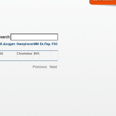
earch:
δ.Δειγματ.
Οικογένεια
ΜΜ
Ελ.Παρ.
FSC
56
Chromolux
ΦΥΛ
Previous
Next