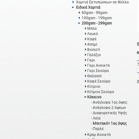
Χαρτιά Εκτυπώσεων σε Φύλλα
Ειδικά Χαρτιά
60gsm - 99gsm
100gsm - 199gsm
200gsm - 299gsm
Μπλε
Λευκό
Καφέ
Ασημί
Βιολετί
Γαλάζιο
Γκρι
Γκρι Ανοικτό
Γκρι Σκούρο
Θαλασσί
Καφέ Σκούρο
S
Κίτρινο
Κίτρινο Σκούρο
Κόκκινο
Ανάγλυφα 1ας όψης
Ανάγλυφα 2 όψεων
Διαφορετικής Υφής
Λεία
Μπιτακότ 1ας όψης
Περλέ
Κρεμ Ανοικτό