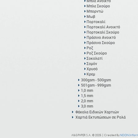
Μπλε Ανοικτό
Μπλε Σκούρο
Μπορντώ
Μωβ
Πορτοκαλί
Πορτοκαλί Ανοικτό
Πορτοκαλί Σκούρο
Πράσινο Ανοικτό
Πράσινο Σκούρο
Ροζ
Ροζ Σκούρο
Σοκολατί
Σομόν
Χρυσό
Κρεμ
300gsm - 500gsm
501gsm - 999gsm
1,0 mm
1,5 mm
2,0 mm
3,0 mm
Φάκελα Ειδικών Χαρτιών
Χαρτιά Εκτυπώσεων σε Ρολά
A&G PAPER S.A. © 2025 | Created By
NOON Inform