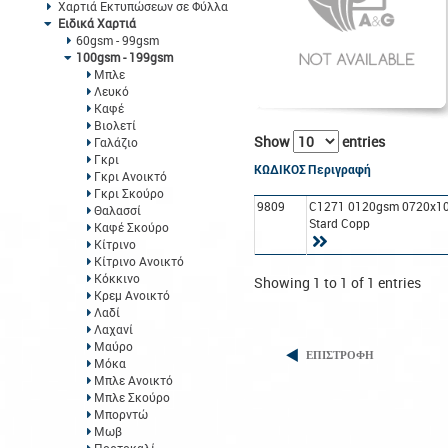
Χαρτιά Εκτυπώσεων σε Φύλλα
Ειδικά Χαρτιά
60gsm - 99gsm
100gsm - 199gsm
Μπλε
Λευκό
Καφέ
Βιολετί
Show
entries
Γαλάζιο
Γκρι
ΚΩΔΙΚΟΣ
Περιγραφή
Γκρι Ανοικτό
Γκρι Σκούρο
9809
C1271 0120gsm 0720x1
Θαλασσί
Stard Copp
Καφέ Σκούρο
Κίτρινο
Κίτρινο Ανοικτό
Κόκκινο
Showing 1 to 1 of 1 entries
Κρεμ Ανοικτό
Λαδί
Λαχανί
Μαύρο
ΕΠΙΣΤΡΟΦΗ
Μόκα
Μπλε Ανοικτό
Μπλε Σκούρο
Μπορντώ
Μωβ