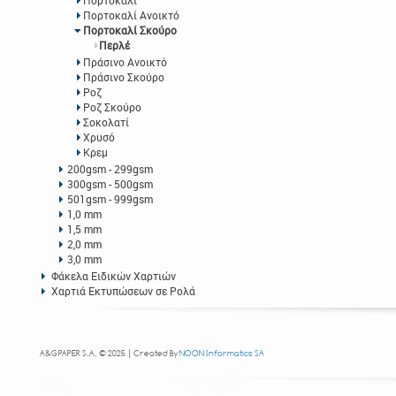
Πορτοκαλί
Πορτοκαλί Ανοικτό
Πορτοκαλί Σκούρο
Περλέ
Πράσινο Ανοικτό
Πράσινο Σκούρο
Ροζ
Ροζ Σκούρο
Σοκολατί
Χρυσό
Κρεμ
200gsm - 299gsm
300gsm - 500gsm
501gsm - 999gsm
1,0 mm
1,5 mm
2,0 mm
3,0 mm
Φάκελα Ειδικών Χαρτιών
Χαρτιά Εκτυπώσεων σε Ρολά
A&G PAPER S.A. © 2025 | Created By
NOON Informatics SA