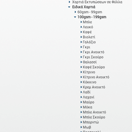
Χαρτιά Εκτυπώσεων σε Φύλλα
Ειδικά Χαρτιά
60gsm - 99gsm
100gsm - 199gsm
Μπλε
Λευκό
Καφέ
Βιολετί
Γαλάζιο
Γκρι
Γκρι Ανοικτό
Γκρι Σκούρο
Θαλασσί
Καφέ Σκούρο
Κίτρινο
Κίτρινο Ανοικτό
Κόκκινο
Κρεμ Ανοικτό
Λαδί
Λαχανί
Μαύρο
Μόκα
Μπλε Ανοικτό
Μπλε Σκούρο
Μπορντώ
Μωβ