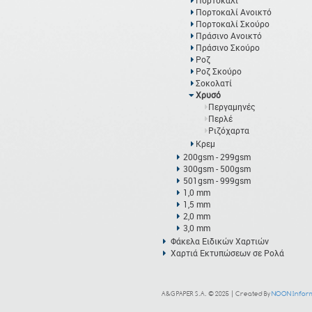
Πορτοκαλί
Πορτοκαλί Ανοικτό
Πορτοκαλί Σκούρο
Πράσινο Ανοικτό
Πράσινο Σκούρο
Ροζ
Ροζ Σκούρο
Σοκολατί
Χρυσό
Περγαμηνές
Περλέ
Ριζόχαρτα
Κρεμ
200gsm - 299gsm
300gsm - 500gsm
501gsm - 999gsm
1,0 mm
1,5 mm
2,0 mm
3,0 mm
Φάκελα Ειδικών Χαρτιών
Χαρτιά Εκτυπώσεων σε Ρολά
A&G PAPER S.A. © 2025 | Created By
NOON Inform