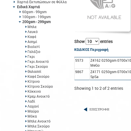
Χαρτιά Εκτυπώσεων σε Φύλλα
Ειδικά Χαρτιά
60gsm - 99gsm
100gsm - 199gsm
200gsm - 299gsm
Μπλε
Λευκό
Καφέ
Show
entries
Ασημί
Βιολετί
ΚΩΔΙΚΟΣ
Περιγραφή
Γαλάζιο
Γκρι
5573
Z4162 0250gsm 0700x10
Γκρι Ανοικτό
MeGo
Γκρι Σκούρο
Θαλασσί
9867
Z4171 0250gsm 0700x1
Καφέ Σκούρο
SpSa
Κίτρινο
Κίτρινο Σκούρο
Showing 1 to 2 of 2 entries
Κόκκινο
Κρεμ Ανοικτό
Λαδί
Λαχανί
ΕΠΙΣΤΡΟΦΗ
Μαύρο
Μόκα
Μπλε Ανοικτό
Μπλε Σκούρο