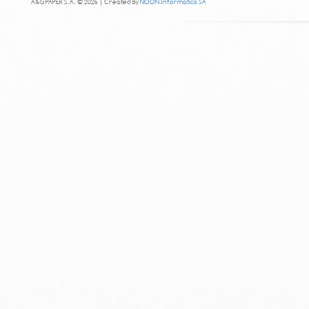
A&G PAPER S.A. © 2025 | Created By
NOON Informatics SA