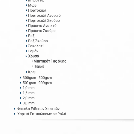
Μπορντώ
Μωβ
Πορτοκαλί
Πορτοκαλί Ανοικτό
Πορτοκαλί Σκούρο
Πράσινο Ανοικτό
Πράσινο Σκούρο
Ροζ
Ροζ Σκούρο
Σοκολατί
Σομόν
Χρυσό
Μπιτακότ 1ας όψης
Περλέ
Κρεμ
300gsm - 500gsm
501gsm - 999gsm
1,0 mm
1,5 mm
2,0 mm
3,0 mm
Φάκελα Ειδικών Χαρτιών
Χαρτιά Εκτυπώσεων σε Ρολά