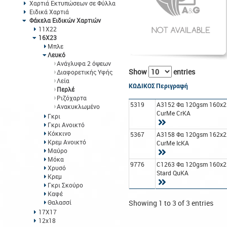
Χαρτιά Εκτυπώσεων σε Φύλλα
Ειδικά Χαρτιά
Φάκελα Ειδικών Χαρτιών
11Χ22
16Χ23
Μπλε
Λευκό
Ανάγλυφα 2 όψεων
Show
entries
Διαφορετικής Υφής
Λεία
ΚΩΔΙΚΟΣ
Περιγραφή
Περλέ
Ριζόχαρτα
5319
A3152 Φα 120gsm 160x2
Ανακυκλωμένο
CurMe CrΚΑ
Γκρι
Γκρι Ανοικτό
Κόκκινο
5367
A3158 Φα 120gsm 162x2
Κρεμ Ανοικτό
CurMe IcΚΑ
Μαύρο
Μόκα
9776
C1263 Φα 120gsm 160x2
Χρυσό
Stard QuΚΑ
Κρεμ
Γκρι Σκούρο
Καφέ
Θαλασσί
Showing 1 to 3 of 3 entries
17Χ17
12x18