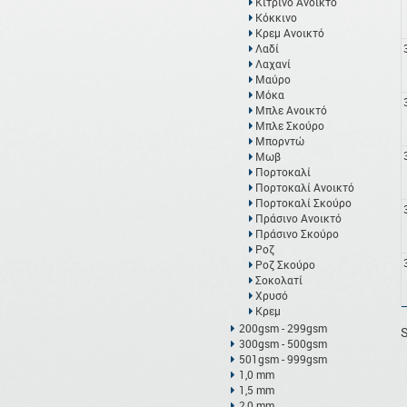
Κίτρινο Ανοικτό
Κόκκινο
Κρεμ Ανοικτό
Λαδί
Λαχανί
Μαύρο
Μόκα
Μπλε Ανοικτό
Μπλε Σκούρο
Μπορντώ
Μωβ
Πορτοκαλί
Πορτοκαλί Ανοικτό
Πορτοκαλί Σκούρο
Πράσινο Ανοικτό
Πράσινο Σκούρο
Ροζ
Ροζ Σκούρο
Σοκολατί
Χρυσό
Κρεμ
200gsm - 299gsm
S
300gsm - 500gsm
501gsm - 999gsm
1,0 mm
1,5 mm
2,0 mm