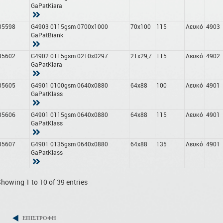
GaPatKiara
35598
G4903 0115gsm 0700x1000
70x100
115
Λευκό
4903
GaPatBiank
35602
G4902 0115gsm 0210x0297
21x29,7
115
Λευκό
4902
GaPatKiara
35605
G4901 0100gsm 0640x0880
64x88
100
Λευκό
4901
GaPatKlass
35606
G4901 0115gsm 0640x0880
64x88
115
Λευκό
4901
GaPatKlass
35607
G4901 0135gsm 0640x0880
64x88
135
Λευκό
4901
GaPatKlass
howing 1 to 10 of 39 entries
ΕΠΙΣΤΡΟΦΗ