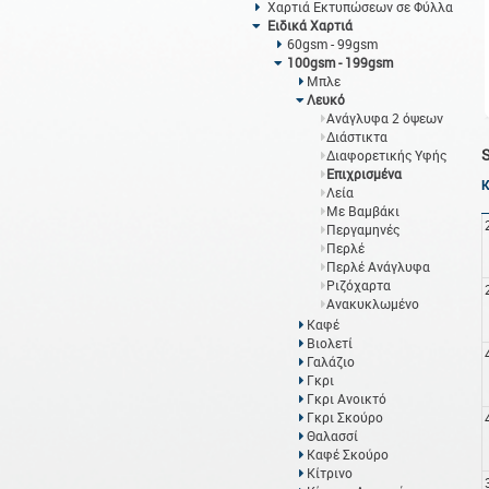
Χαρτιά Εκτυπώσεων σε Φύλλα
Ειδικά Χαρτιά
60gsm - 99gsm
100gsm - 199gsm
Μπλε
Λευκό
Ανάγλυφα 2 όψεων
Διάστικτα
Διαφορετικής Υφής
Επιχρισμένα
Λεία
Με Βαμβάκι
Περγαμηνές
Περλέ
Περλέ Ανάγλυφα
Ριζόχαρτα
Ανακυκλωμένο
Καφέ
Βιολετί
Γαλάζιο
Γκρι
Γκρι Ανοικτό
Γκρι Σκούρο
Θαλασσί
Καφέ Σκούρο
Κίτρινο