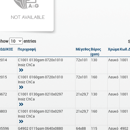
Show
entries
S
ΚΩΔΙΚΟΣ
Περιγραφή
Μέγεθος
Βάρος
Χρώμα
Κωδ.Δ
(gsm)
2014
C1001 0130gsm 0720x1010
72x101
130
Λευκό
1001
Insiz ChCa
2015
C1001 0160gsm 0720x1010
72x101
160
Λευκό
1001
Insiz ChCa
4672
C1001 0130gsm 0210x0297
21x29,7
130
Λευκό
1001
Insiz ChCa
4803
C1001 0160gsm 0210x0297
21x29,7
160
Λευκό
1001
Insiz ChCa
35596
G4902 0115gsm 0640x0880
64x88
115
Λευκό
4902