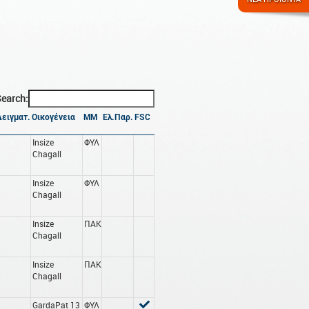
earch:
ειγματ.
Οικογένεια
ΜΜ
Ελ.Παρ.
FSC
Insize
ΦΥΛ
Chagall
Insize
ΦΥΛ
Chagall
Insize
ΠΑΚ
Chagall
Insize
ΠΑΚ
Chagall
GardaPat 13
ΦΥΛ