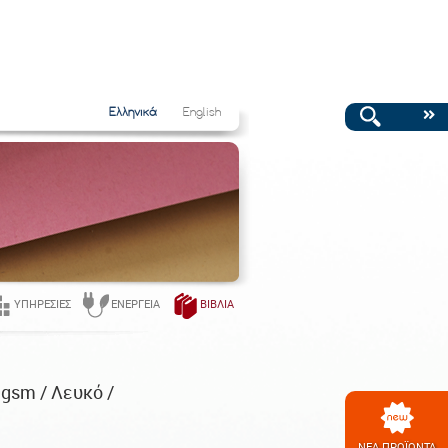
Ελληνικά
English
ΥΠΗΡΕΣΊΕΣ
ΕΝΈΡΓΕΙΑ
ΒΙΒΛΊΑ
9gsm / Λευκό /
ΝΕΑ ΠΡΟΪΟΝΤΑ