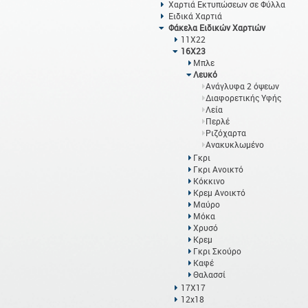
Χαρτιά Εκτυπώσεων σε Φύλλα
Ειδικά Χαρτιά
Φάκελα Ειδικών Χαρτιών
11Χ22
16Χ23
Μπλε
Λευκό
Ανάγλυφα 2 όψεων
Διαφορετικής Υφής
Λεία
Περλέ
Ριζόχαρτα
Ανακυκλωμένο
Γκρι
Γκρι Ανοικτό
Κόκκινο
Κρεμ Ανοικτό
Μαύρο
Μόκα
Χρυσό
Κρεμ
Γκρι Σκούρο
Καφέ
Θαλασσί
17Χ17
12x18