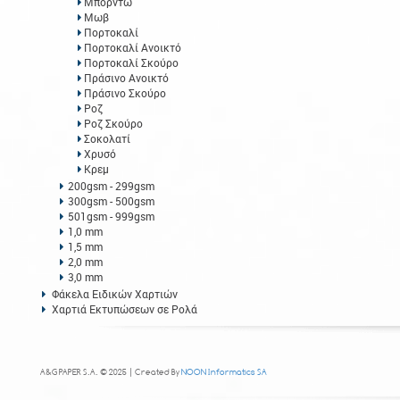
Μπορντώ
Μωβ
Πορτοκαλί
Πορτοκαλί Ανοικτό
Πορτοκαλί Σκούρο
Πράσινο Ανοικτό
Πράσινο Σκούρο
Ροζ
Ροζ Σκούρο
Σοκολατί
Χρυσό
Κρεμ
200gsm - 299gsm
300gsm - 500gsm
501gsm - 999gsm
1,0 mm
1,5 mm
2,0 mm
3,0 mm
Φάκελα Ειδικών Χαρτιών
Χαρτιά Εκτυπώσεων σε Ρολά
A&G PAPER S.A. © 2025 | Created By
NOON Informatics SA