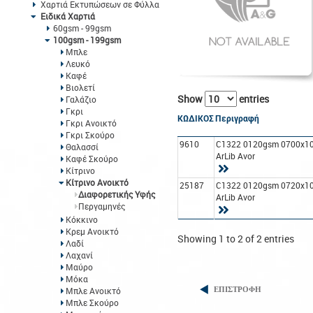
Χαρτιά Εκτυπώσεων σε Φύλλα
Ειδικά Χαρτιά
60gsm - 99gsm
100gsm - 199gsm
Μπλε
Λευκό
Καφέ
Βιολετί
Show
entries
Γαλάζιο
Γκρι
ΚΩΔΙΚΟΣ
Περιγραφή
Γκρι Ανοικτό
Γκρι Σκούρο
9610
C1322 0120gsm 0700x1
Θαλασσί
ArLib Avor
Καφέ Σκούρο
Κίτρινο
Κίτρινο Ανοικτό
25187
C1322 0120gsm 0720x1
Διαφορετικής Υφής
ArLib Avor
Περγαμηνές
Κόκκινο
Κρεμ Ανοικτό
Showing 1 to 2 of 2 entries
Λαδί
Λαχανί
Μαύρο
Μόκα
Μπλε Ανοικτό
ΕΠΙΣΤΡΟΦΗ
Μπλε Σκούρο