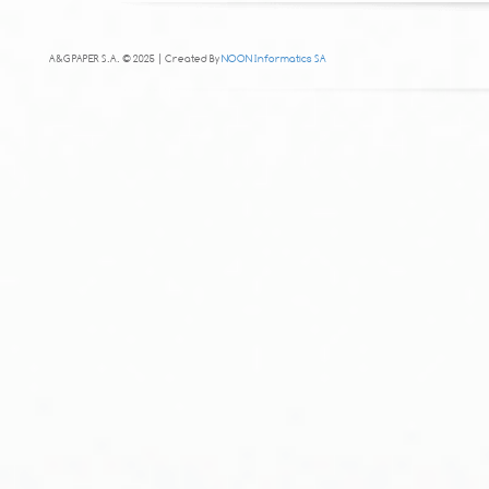
A&G PAPER S.A. © 2025 | Created By
NOON Informatics SA