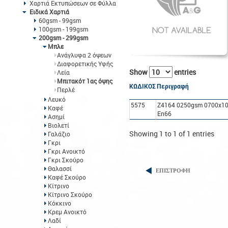
Χαρτιά Εκτυπώσεων σε Φύλλα
Ειδικά Χαρτιά
60gsm - 99gsm
100gsm - 199gsm
200gsm - 299gsm
Μπλε
Ανάγλυφα 2 όψεων
Διαφορετικής Υφής
Show
entries
Λεία
Μπιτακότ 1ας όψης
ΚΩΔΙΚΟΣ
Περιγραφή
Περλέ
Λευκό
5575
Z4164 0250gsm 0700x10
Καφέ
En66
Ασημί
Βιολετί
Showing 1 to 1 of 1 entries
Γαλάζιο
Γκρι
Γκρι Ανοικτό
Γκρι Σκούρο
Θαλασσί
ΕΠΙΣΤΡΟΦΗ
Καφέ Σκούρο
Κίτρινο
Κίτρινο Σκούρο
Κόκκινο
Κρεμ Ανοικτό
Λαδί