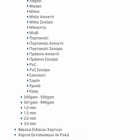
Λαχανί
Μαύρο
Μόκα
Μπλε Ανοικτό
Μπλε Σκούρο
Μπορντώ
Μωβ
Πορτοκαλί
Πορτοκαλί Ανοικτό
Πορτοκαλί Σκούρο
Πράσινο Ανοικτό
Πράσινο Σκούρο
Ροζ
Ροζ Σκούρο
Σοκολατί
Σομόν
Χρυσό
Κρεμ
300gsm - 500gsm
501gsm - 999gsm
1,0 mm
1,5 mm
2,0 mm
3,0 mm
Φάκελα Ειδικών Χαρτιών
Χαρτιά Εκτυπώσεων σε Ρολά