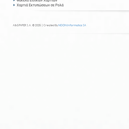
Φάκελα Ειδικών Χαρτιών
Χαρτιά Εκτυπώσεων σε Ρολά
A&G PAPER S.A. © 2025 | Created By
NOON Informatics SA