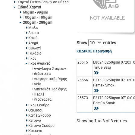
Χαρτιά Εκτυπώσεων σε Φύλλα
Ειδικά Χαρτιά
60gsm - 99gsm
100gsm - 199gsm
200gsm - 299gsm
Μπλε
Λευκό
Καφέ
Show
entries
Ασημί
Βιολετί
ΚΩΔΙΚΟΣ
Περιγραφή
Γαλάζιο
Γκρι
25515
E8024 0250gsm 0720x1
Γκρι Ανοικτό
TinCe Sesa
Ανάγλυφα 2 όψεων
Διάστικτα
Διαφορετικής Υφής
25556
F2153 0250gsm 0710x1
Λεία
Remak Smok
Μπιτακότ 1ας όψης
Περλέ
25573
F2173 0250gsm 0710x1
Ριζόχαρτα
RemCa Smok
Γκρι Σκούρο
Θαλασσί
Καφέ Σκούρο
Κίτρινο
Showing 1 to 3 of 3 entries
Κίτρινο Σκούρο
Κόκκινο