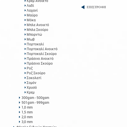
Κρεμ Ανοικτό
Λαδί
ΕΠΙΣΤΡΟΦΗ
Λαχανί
Μαύρο
Μόκα
Μπλε Ανοικτό
Μπλε Σκούρο
Μπορντώ
Μωβ
Πορτοκαλί
Πορτοκαλί Ανοικτό
Πορτοκαλί Σκούρο
Πράσινο Ανοικτό
Πράσινο Σκούρο
Ροζ
Ροζ Σκούρο
Σοκολατί
Σομόν
Χρυσό
Κρεμ
300gsm - 500gsm
501gsm - 999gsm
1,0 mm
1,5 mm
2,0 mm
3,0 mm