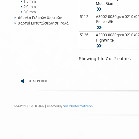
1,5 mm
Modi Bian
2,0 mm
3,0 mm
5112
A3002 0080gsm 0210x0
Φάκελα Ειδικών Χαρτιών
BrillianWh
Χαρτιά Εκτυπώσεων σε Ρολά
5126
A3003 0080gsm 0210x0
HighWhite
Showing 1 to 7 of 7 entries
ΕΠΙΣΤΡΟΦΗ
A&G PAPER S.A. © 2025 | Created By
NOON Informatics SA