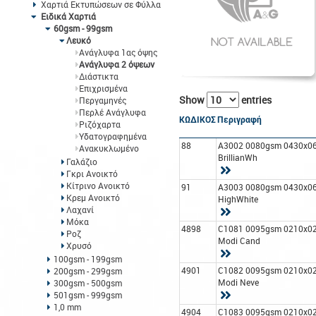
Χαρτιά Εκτυπώσεων σε Φύλλα
Ειδικά Χαρτιά
60gsm - 99gsm
Λευκό
Ανάγλυφα 1ας όψης
Ανάγλυφα 2 όψεων
Διάστικτα
Επιχρισμένα
Show
entries
Περγαμηνές
Περλέ Ανάγλυφα
ΚΩΔΙΚΟΣ
Περιγραφή
Ριζόχαρτα
Υδατογραφημένα
88
A3002 0080gsm 0430x0
Ανακυκλωμένο
BrillianWh
Γαλάζιο
Γκρι Ανοικτό
Κίτρινο Ανοικτό
91
A3003 0080gsm 0430x0
Κρεμ Ανοικτό
HighWhite
Λαχανί
Μόκα
4898
C1081 0095gsm 0210x0
Ροζ
Modi Cand
Χρυσό
100gsm - 199gsm
4901
C1082 0095gsm 0210x0
200gsm - 299gsm
Modi Neve
300gsm - 500gsm
501gsm - 999gsm
1,0 mm
4904
C1083 0095gsm 0210x0