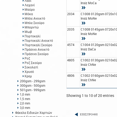
Λαδί
Insiz MoCa
Λαχανί
Μαύρο
Μόκα
2034
C1008 0120gsm 0720x1
Μπλε Ανοικτό
Insiz MoNe
Μπλε Σκούρο
Μπορντώ
2035
C1008 0145gsm 0720x1
Μωβ
Insiz MoNe
Πορτοκαλί
Πορτοκαλί Ανοικτό
4574
C1004 0120gsm 0210x0
Πορτοκαλί Σκούρο
Insiz DaCa
Πράσινο Ανοικτό
Πράσινο Σκούρο
Ροζ
4805
C1002 0130gsm 0210x0
Ροζ Σκούρο
Insiz ChNe
Σοκολατί
Χρυσό
4806
C1002 0160gsm 0210x0
Κρεμ
Insiz ChNe
200gsm - 299gsm
300gsm - 500gsm
501gsm - 999gsm
1,0 mm
Showing 1 to 10 of 20 entries
1,5 mm
2,0 mm
3,0 mm
Φάκελα Ειδικών Χαρτιών
ΕΠΙΣΤΡΟΦΗ