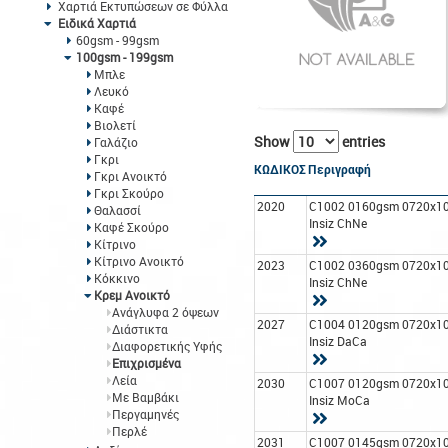
Χαρτιά Εκτυπώσεων σε Φύλλα
Ειδικά Χαρτιά
60gsm - 99gsm
100gsm - 199gsm
Μπλε
Λευκό
Καφέ
Βιολετί
Show
entries
Γαλάζιο
Γκρι
ΚΩΔΙΚΟΣ
Περιγραφή
Γκρι Ανοικτό
Γκρι Σκούρο
2020
C1002 0160gsm 0720x1
Θαλασσί
Insiz ChNe
Καφέ Σκούρο
Κίτρινο
Κίτρινο Ανοικτό
2023
C1002 0360gsm 0720x1
Κόκκινο
Insiz ChNe
Κρεμ Ανοικτό
Ανάγλυφα 2 όψεων
2027
C1004 0120gsm 0720x1
Διάστικτα
Insiz DaCa
Διαφορετικής Υφής
Επιχρισμένα
Λεία
2030
C1007 0120gsm 0720x1
Με Βαμβάκι
Insiz MoCa
Περγαμηνές
Περλέ
2031
C1007 0145gsm 0720x1