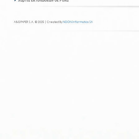
Χαρτιά Εκτυπώσεων σε Ρολά
A&G PAPER S.A. © 2025 | Created By
NOON Informatics SA