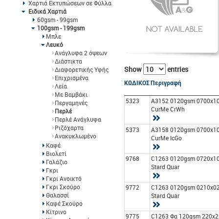
Χαρτιά Εκτυπώσεων σε Φύλλα
Ειδικά Χαρτιά
60gsm - 99gsm
100gsm - 199gsm
Μπλε
Λευκό
Ανάγλυφα 2 όψεων
Διάστικτα
Show
entries
Διαφορετικής Υφής
Επιχρισμένα
ΚΩΔΙΚΟΣ
Περιγραφή
Λεία
Με Βαμβάκι
5323
A3152 0120gsm 0700x1
Περγαμηνές
CurMe CrWh
Περλέ
Περλέ Ανάγλυφα
Ριζόχαρτα
5373
A3158 0120gsm 0700x1
Ανακυκλωμένο
CurMe IcGo
Καφέ
Βιολετί
9768
C1263 0120gsm 0720x1
Γαλάζιο
Stard Quar
Γκρι
Γκρι Ανοικτό
Γκρι Σκούρο
9772
C1263 0120gsm 0210x0
Θαλασσί
Stard Quar
Καφέ Σκούρο
Κίτρινο
9775
C1263 Φα 120gsm 220x2