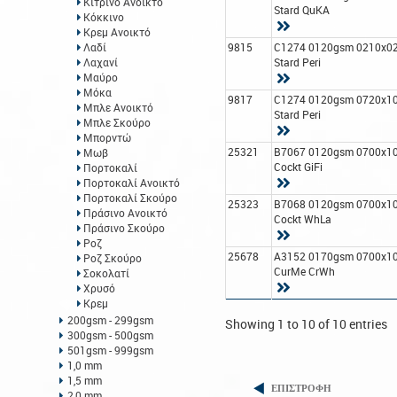
Κίτρινο Ανοικτό
Stard QuΚΑ
Κόκκινο
Κρεμ Ανοικτό
Λαδί
9815
C1274 0120gsm 0210x0
Λαχανί
Stard Peri
Μαύρο
Μόκα
9817
C1274 0120gsm 0720x1
Μπλε Ανοικτό
Stard Peri
Μπλε Σκούρο
Μπορντώ
25321
B7067 0120gsm 0700x1
Μωβ
Cockt GiFi
Πορτοκαλί
Πορτοκαλί Ανοικτό
Πορτοκαλί Σκούρο
25323
B7068 0120gsm 0700x1
Πράσινο Ανοικτό
Cockt WhLa
Πράσινο Σκούρο
Ροζ
25678
A3152 0170gsm 0700x1
Ροζ Σκούρο
CurMe CrWh
Σοκολατί
Χρυσό
Κρεμ
200gsm - 299gsm
Showing 1 to 10 of 10 entries
300gsm - 500gsm
501gsm - 999gsm
1,0 mm
1,5 mm
ΕΠΙΣΤΡΟΦΗ
2,0 mm