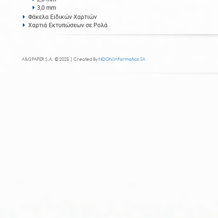
3,0 mm
Φάκελα Ειδικών Χαρτιών
Χαρτιά Εκτυπώσεων σε Ρολά
A&G PAPER S.A. © 2025 | Created By
NOON Informatics SA