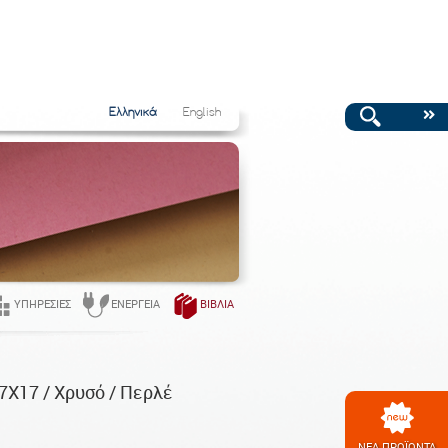
Ελληνικά
English
ΥΠΗΡΕΣΊΕΣ
ΕΝΈΡΓΕΙΑ
ΒΙΒΛΊΑ
7Χ17 / Χρυσό / Περλέ
ΝΕΑ ΠΡΟΪΟΝΤΑ