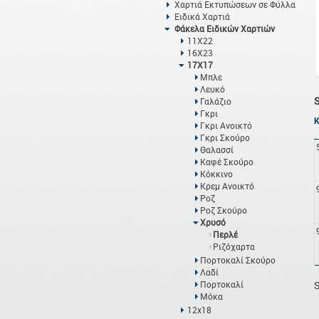
Χαρτιά Εκτυπώσεων σε Φύλλα
Ειδικά Χαρτιά
Φάκελα Ειδικών Χαρτιών
11Χ22
16Χ23
17Χ17
Μπλε
Λευκό
Γαλάζιο
Γκρι
Γκρι Ανοικτό
Γκρι Σκούρο
Θαλασσί
Καφέ Σκούρο
Κόκκινο
Κρεμ Ανοικτό
Ροζ
Ροζ Σκούρο
Χρυσό
Περλέ
Ριζόχαρτα
Πορτοκαλί Σκούρο
Λαδί
Πορτοκαλί
S
Μόκα
12x18