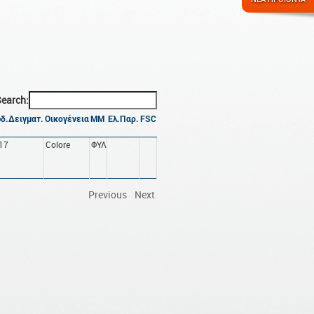
earch:
δ.Δειγματ.
Οικογένεια
ΜΜ
Ελ.Παρ.
FSC
17
Colore
ΦΥΛ
Previous
Next