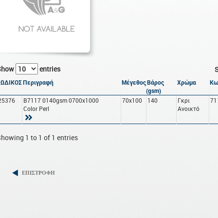
Show
entries
S
ΚΩΔΙΚΟΣ
Περιγραφή
Μέγεθος
Βάρος
Χρώμα
Κω
(gsm)
25376
B7117 0140gsm 0700x1000
70x100
140
Γκρι
71
Color Perl
Ανοικτό
howing 1 to 1 of 1 entries
ΕΠΙΣΤΡΟΦΗ