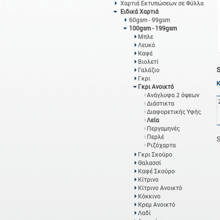
Χαρτιά Εκτυπώσεων σε Φύλλα
Ειδικά Χαρτιά
60gsm - 99gsm
100gsm - 199gsm
Μπλε
Λευκό
Καφέ
Βιολετί
Γαλάζιο
Γκρι
Γκρι Ανοικτό
Ανάγλυφα 2 όψεων
Διάστικτα
Διαφορετικής Υφής
Λεία
Περγαμηνές
Περλέ
S
Ριζόχαρτα
Γκρι Σκούρο
Θαλασσί
Καφέ Σκούρο
Κίτρινο
Κίτρινο Ανοικτό
Κόκκινο
Κρεμ Ανοικτό
Λαδί