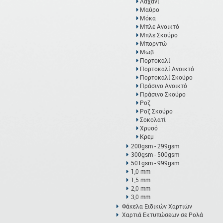
Λαχανί
Μαύρο
Μόκα
Μπλε Ανοικτό
Μπλε Σκούρο
Μπορντώ
Μωβ
Πορτοκαλί
Πορτοκαλί Ανοικτό
Πορτοκαλί Σκούρο
Πράσινο Ανοικτό
Πράσινο Σκούρο
Ροζ
Ροζ Σκούρο
Σοκολατί
Χρυσό
Κρεμ
200gsm - 299gsm
300gsm - 500gsm
501gsm - 999gsm
1,0 mm
1,5 mm
2,0 mm
3,0 mm
Φάκελα Ειδικών Χαρτιών
Χαρτιά Εκτυπώσεων σε Ρολά