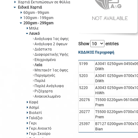
Χαρτιά Εκτυπώσεων σε Φύλλα
Ειδικά Χαρτιά
60gsm - 99gsm
100gsm - 199gsm
200gsm - 299gsm
Μπλε
Λευκό
Ανάγλυφα 1ας όψης
Show
entries
Ανάγλυφα 2 όψεων
Διάστικτα
ΚΩΔΙΚΟΣ
Περιγραφή
Διαφορετικής Υφής
Επιχρισμένα
5199
A3041 0250gsm 0450x06
Λεία
DiWh
Μπιτακότ 1ας όψης
Περγαμηνές
5203
A3041 0250gsm 0700x10
Περλέ
DiWh
Περλέ Ανάγλυφα
5220
A3043 0250gsm 0700x10
Ριζόχαρτα
HiWh
Ανακυκλωμένο
20276
T5500 0220gsm 0610x086
Καφέ
Prem
Ασημί
20277
T5500 0220gsm 0700x100
Βιολετί
Prem
Γαλάζιο
Γκρι
25397
B7127 0200gsm 0700x10
Γκρι Ανοικτό
Bian
Γκρι Σκούρο