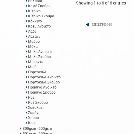
Θαλασσί
Showing 1 to 6 of 6 entries
Καφέ Σκούρο
Κίτρινο
Κίτρινο Σκούρο
Κόκκινο
ΕΠΙΣΤΡΟΦΗ
Κρεμ Ανοικτό
Λαδί
Λαχανί
Μαύρο
Μόκα
Μπλε Ανοικτό
Μπλε Σκούρο
Μπορντώ
Μωβ
Πορτοκαλί
Πορτοκαλί Ανοικτό
Πορτοκαλί Σκούρο
Πράσινο Ανοικτό
Πράσινο Σκούρο
Ροζ
Ροζ Σκούρο
Σοκολατί
Σομόν
Χρυσό
Κρεμ
300gsm - 500gsm
501gsm - 999gsm