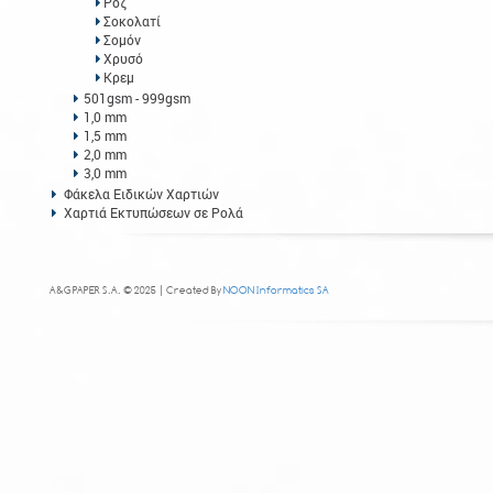
Ροζ
Σοκολατί
Σομόν
Χρυσό
Κρεμ
501gsm - 999gsm
1,0 mm
1,5 mm
2,0 mm
3,0 mm
Φάκελα Ειδικών Χαρτιών
Χαρτιά Εκτυπώσεων σε Ρολά
A&G PAPER S.A. © 2025 | Created By
NOON Informatics SA