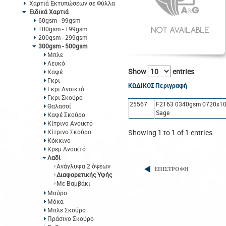
Χαρτιά Εκτυπώσεων σε Φύλλα
Ειδικά Χαρτιά
60gsm - 99gsm
100gsm - 199gsm
200gsm - 299gsm
300gsm - 500gsm
Μπλε
Λευκό
Show
entries
Καφέ
Γκρι
ΚΩΔΙΚΟΣ
Περιγραφή
Γκρι Ανοικτό
Γκρι Σκούρο
25567
F2163 0340gsm 0720x10
Θαλασσί
Sage
Καφέ Σκούρο
Κίτρινο Ανοικτό
Κίτρινο Σκούρο
Showing 1 to 1 of 1 entries
Κόκκινο
Κρεμ Ανοικτό
Λαδί
Ανάγλυφα 2 όψεων
ΕΠΙΣΤΡΟΦΗ
Διαφορετικής Υφής
Με Βαμβάκι
Μαύρο
Μόκα
Μπλε Σκούρο
Πράσινο Σκούρο