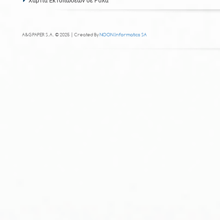
Χαρτιά Εκτυπώσεων σε Ρολά
A&G PAPER S.A. © 2025 | Created By
NOON Informatics SA