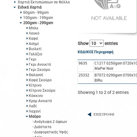
Χαρτιά Εκτυπώσεων σε Φύλλα
Ειδικά Χαρτιά
60gsm - 99gsm
100gsm - 199gsm
200gsm - 299gsm
Μπλε
Λευκό
Καφέ
Show
entries
Ασημί
Βιολετί
ΚΩΔΙΚΟΣ
Περιγραφή
Γαλάζιο
Γκρι
9635
C1217 0250gsm 0720x1
Γκρι Ανοικτό
MaPer Noir
Γκρι Σκούρο
Θαλασσί
25332
B7072 0290gsm 0700x10
Καφέ Σκούρο
BlRu
Κίτρινο
Κίτρινο Σκούρο
Showing 1 to 2 of 2 entries
Κόκκινο
Κρεμ Ανοικτό
Λαδί
Λαχανί
ΕΠΙΣΤΡΟΦΗ
Μαύρο
Ανάγλυφα 2 όψεων
Διάστικτα
Διαφορετικής Υφής