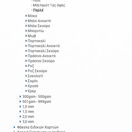
Λεία
Μπιτακότ 1ας όψης
Περλέ
Μόκα
Μπλε Ανοικτό
Μπλε Σκούρο
Μπορντώ
Μωβ
Πορτοκαλί
Πορτοκαλί Ανοικτό
Πορτοκαλί Σκούρο
Πράσινο Ανοικτό
Πράσινο Σκούρο
Ροζ
Ροζ Σκούρο
Σοκολατί
Σομόν
Χρυσό
Κρεμ
300gsm - 500gsm
501gsm - 999gsm
1,0 mm
1,5 mm
2,0 mm
3,0 mm
Φάκελα Ειδικών Χαρτιών