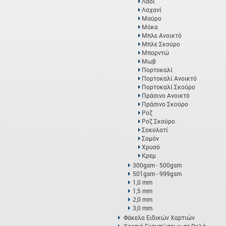
Λαδί
Λαχανί
Μαύρο
Μόκα
Μπλε Ανοικτό
Μπλε Σκούρο
Μπορντώ
Μωβ
Πορτοκαλί
Πορτοκαλί Ανοικτό
Πορτοκαλί Σκούρο
Πράσινο Ανοικτό
Πράσινο Σκούρο
Ροζ
Ροζ Σκούρο
Σοκολατί
Σομόν
Χρυσό
Κρεμ
300gsm - 500gsm
501gsm - 999gsm
1,0 mm
1,5 mm
2,0 mm
3,0 mm
Φάκελα Ειδικών Χαρτιών