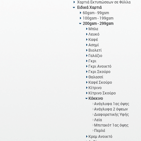
Χαρτιά Εκτυπώσεων σε Φύλλα
Ειδικά Χαρτιά
60gsm - 99gsm
100gsm - 199gsm
200gsm - 299gsm
Μπλε
Λευκό
Καφέ
Ασημί
Βιολετί
Γαλάζιο
Γκρι
Γκρι Ανοικτό
Γκρι Σκούρο
Θαλασσί
Καφέ Σκούρο
Κίτρινο
Κίτρινο Σκούρο
Κόκκινο
Ανάγλυφα 1ας όψης
Ανάγλυφα 2 όψεων
Διαφορετικής Υφής
Λεία
Μπιτακότ 1ας όψης
Περλέ
Κρεμ Ανοικτό